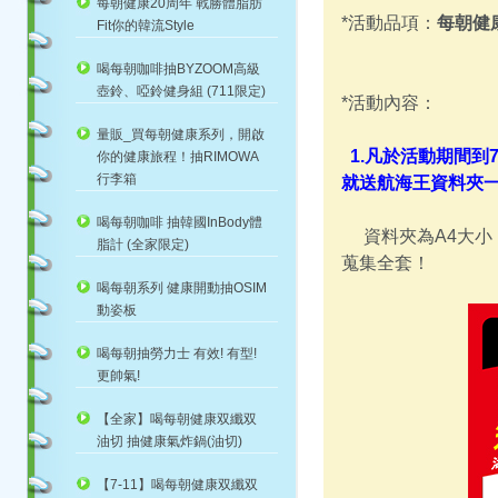
每朝健康20周年 戰勝體脂肪
*活動品項：
每朝健康
Fit你的韓流Style
喝每朝咖啡抽BYZOOM高級
壺鈴、啞鈴健身組 (711限定)
*活動內容：
量販_買每朝健康系列，開啟
1.凡於活動期間到
你的健康旅程！抽RIMOWA
行李箱
就送航海王資料夾一
喝每朝咖啡 抽韓國InBody體
資料夾為A4大小
脂計 (全家限定)
蒐集全套！
喝每朝系列 健康開動抽OSIM
動姿板
喝每朝抽勞力士 有效! 有型!
更帥氣!
【全家】喝每朝健康双纖双
油切 抽健康氣炸鍋(油切)
【7-11】喝每朝健康双纖双