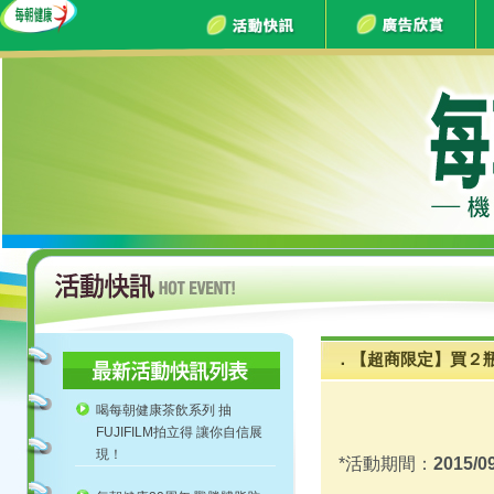
．【超商限定】買２
喝每朝健康茶飲系列 抽
FUJIFILM拍立得 讓你自信展
現！
*活動期間：
2015/09