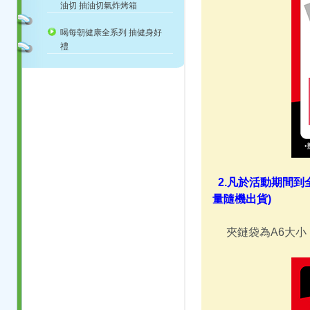
油切 抽油切氣炸烤箱
喝每朝健康全系列 抽健身好
禮
2.凡於活動期間到
量隨機出貨)
夾鏈袋為A6大小