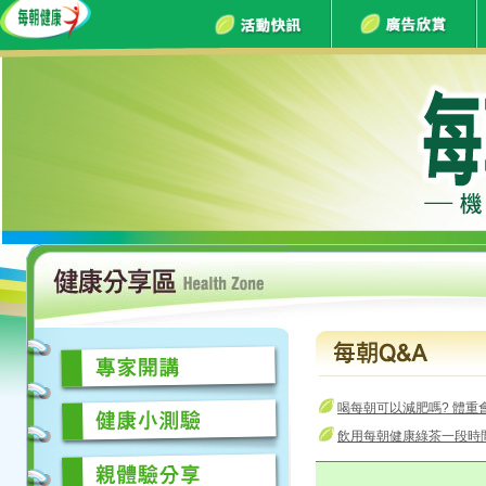
喝每朝可以減肥嗎? 體重
飲用每朝健康綠茶一段時間